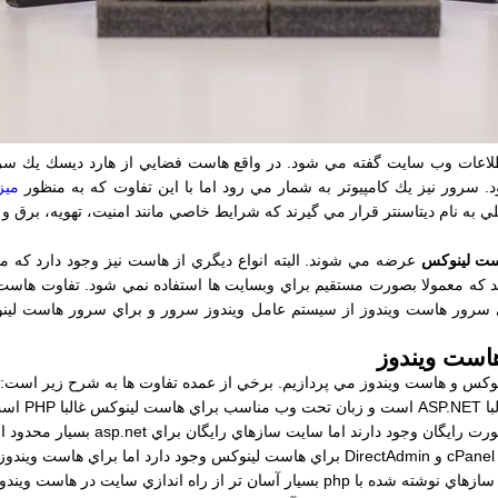
طلاعات وب سايت گفته مي شود. در واقع هاست فضايي از هارد ديسك يك سرور
د. سرور نيز يك كامپيوتر به شمار مي رود اما با اين تفاوت كه به منظور
ميز
 به نام ديتاسنتر قرار مي گيرند كه شرايط خاصي مانند امنيت، تهويه، برق و 
ت لينوكس
عرضه مي شوند. البته انواع ديگري از هاست نيز وجود دارد كه
د كه معمولا بصورت مستقيم براي وبسايت ها استفاده نمي شود. تفاوت هاست 
است ويندوز
نوكس و هاست ويندوز مي پردازيم. برخي از عمده تفاوت ها به شرح زير است:
 است.
P
 از راه اندازي سايت در هاست ويندوز است.