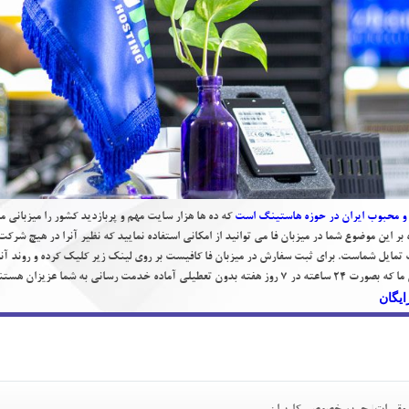
كه ده ها هزار سايت مهم و پربازديد كشور را ميزباني م
بر اين موضوع شما در ميزبان فا مي توانيد از امكاني استفاده نماييد كه نظير آنرا در هيچ شر
 تمايل شماست. براي ثبت سفارش در ميزبان فا كافيست بر روي لينك زير كليك كرده و روند آنر
ما عزيزان هستند راهنمايي بگيريد.
ايگان