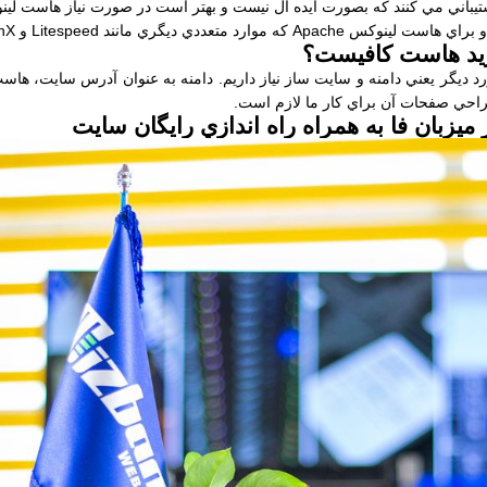
خريد هاست كافيست؟
ورد ديگر يعني دامنه و سايت ساز نياز داريم. دامنه به عنوان آدرس سايت، ها
احي صفحات آن براي كار ما لازم است.
 ميزبان فا به همراه راه اندازي رايگان سايت