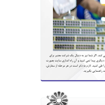
ي كند. اگر شما نيز به دنبال يك شركت معتبر براي
كت ديگري پيدا نمي كنيد و آن راه اندازي سايت بصورت
ا طي كنيد. لازم به ذكر است در هر مرحله از سفارش،