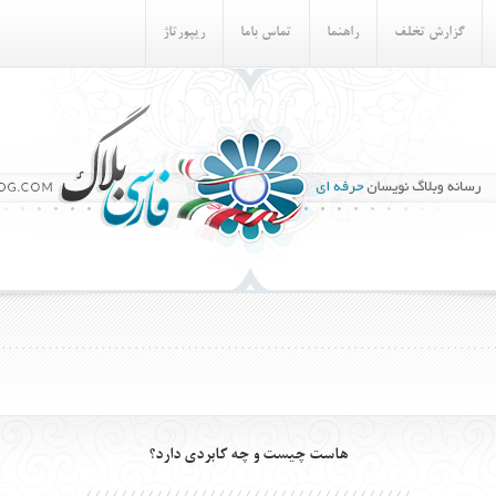
گزارش تخلف
راهنما
تماس باما
ريپورتاژ
هاست چيست و چه كابردي دارد؟