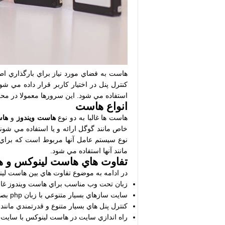
هاست به فضاي مورد نياز براي بارگذاري ا
كنترل پنل در اختيار كاربر قرار داده مي شو
استفاده مي شود. اين سرورها معمولا در محلي
انواع هاست
هاست ها غالبا به دو نوع
هاست ويندوز
و
هاس
خاص مانند گوگل ارائه و يا استفاده مي شون
مانند آنها استفاده مي شود.
تفاوت هاي هاست لينوكس و ه
در ادامه به موضوع تفاوت هاي بين هاست لي
زبان تحت وب مناسب براي هاست ويندوز غالبا ASP.NET است و زبان تحت وب مناسب براي هاست لينوكس غالبا PHP
سايت سازهاي بسيار متنوعي با زبان php بصورت رايگان وجود دارند اما سايت سازهاي رايگان براي asp.net بسيار محدود است.
كنترل پنل هاي بسيار متنوع و قدرتمندي مانند cPanel و DirectAdmin براي هاست لينوكس وجود دارد اما براي هاست ويندوز چند مورد محدود مانند lesk
راه اندازي سايت در هاست لينوكس با سايت سازهاي نوشته شده با php بسيار آسان تر