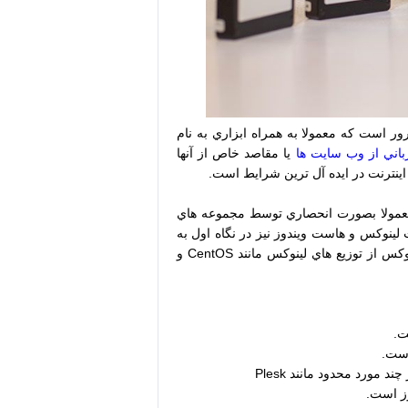
 است كه معمولا به همراه ابزاري به نام
باني از وب سايت ها
يا مقاصد خاص از آنها
اينترنت در ايده آل ترين شرايط است.
 معمولا بصورت انحصاري توسط مجموعه هاي
لينوكس و هاست ويندوز نيز در نگاه اول به
نوع سيستم عامل آنها مربوط است كه براي سرور هاست ويندوز از سيستم عامل ويندوز سرور و براي سرور هاست لينوكس از توزيع هاي لينوكس مانند CentOS و