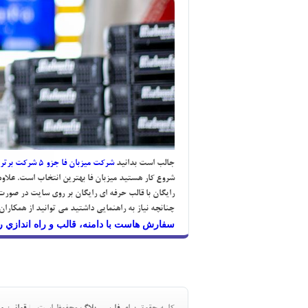
جالب است بدانيد
شركت ميزبان فا جزو 5 شركت برتر و محبوب ايران در حوزه هاستينگ است
شروع كار هستيد ميزبان فا بهترين انتخاب است. علاوه 
رايگان با قالب حرفه اي رايگان بر روي سايت در صورت
چنانچه نياز به راهنمايي داشتيد مي توانيد از همكاران ما كه بصورت 24 ساعته در 7 روز هفته بدون تعطيلي آماده خدمت رساني به ش
سفارش هاست با دامنه، قالب و راه اندازي ر