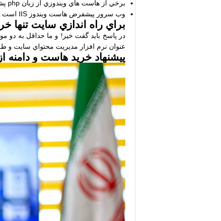
برخي از هاست هاي ويندوزي از زبان php پشتيباني مي كنند كه بصورت ايده آل نيست و بهتر است در صورت نياز هاست لينوكس مجزا تهيه نماييد.
وب سرور پيشفرض هاست ويندوز IIS است و براي هاست لينوكس Apache كه موارد متعددي ديگري مانند Litespeed و nGinX نيز وجود دارند.
براي راه اندازي سايت تنها 
در پاسخ بايد گفت خير! و ما حداقل به دو م
عنوان نرم افزار مديريت محتواي سايت و طر
پيشنهاد خريد هاست و دامنه از