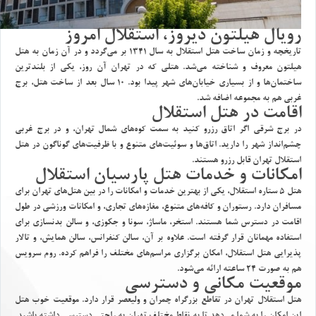
رويال هيلتون ديروز، استقلال امروز
تاريخچه و زمان ساخت هتل استقلال به سال 1341 بر مي‌گردد و در آن زمان به هتل
هيلتون معروف و شناخته مي‌شد. هتلي كه در تهران آن روز، يكي از بلندترين
ساختمان‌ها و از بسياري خيابان‌هاي شهر پيدا بود. 10 سال بعد از ساخت هتل، برج
غربي هم به مجموعه اضافه شد.
اقامت در هتل استقلال
در برج شرقي اگر اتاق رزرو كنيد به سمت كوه‌هاي شمال تهران، و در برج غربي
چشم‌انداز شهر را داريد. اتاق‌ها و سوئيت‌هاي متنوع و با ظرفيت‌هاي گوناگون در هتل
استقلال تهران قابل رزرو هستند.
امكانات و خدمات هتل پارسيان استقلال
هتل 5 ستاره استقلال، يكي از بهترين خدمات و امكانات را در بين هتل‌هاي تهران براي
مسافران دارد. رستوران و كافه‌هاي متنوع، مغازه‌هاي تجاري، و امكانات ورزشي در طول
اقامت در دسترس شما هستند. استخر، ماساژ، سونا و جكوزي، و سالن بدنسازي براي
استفاده مهمانان قرار گرفته است. علاوه بر آن، سالن كنفرانس، سالن همايش، و تالار
پذيرايي هتل استقلال، امكان برگزاري مراسم‌هاي مختلف را فراهم كرده. روم سرويس
هم به صورت 24 ساعته ارائه مي‌شود.
موقعيت مكاني و دسترسي
هتل استقلال تهران در تقاطع بزرگراه چمران و وليعصر قرار دارد. موقعيت خوب هتل