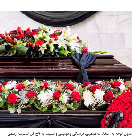
بدون توجه به اعتقادات مذهبي، فرهنگي و قوميتي و نسبت به تاج گل تسليت، رسمي