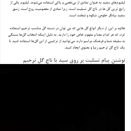
ليليوم‌هاي سفيد به عنوان نمادي از بي‌نقصي و پاكي استفاده مي‌شوند. ليليوم يكي از
رايج ترين گل ها در تاج گل تسليت است. زيرا نمادي از معصوميت روح است. زنبق
سفيد بيانگر خلوص، شكوه و شفقت است.
علاوه بر اين، از ديگر انواع گل هايي كه مي توان در دسته گل مناسب ترحيم استفاده
كرد، كه هر كدام معنا و مفهوم خاص خود را دارند. به دليل اينكه انتخاب گل‌ها بستگي
به سليقه شما و فرهنگ مراسم دارد، مي‌توانيد از تركيبي از اين گل‌ها استفاده كنيد تا
يك تاج گل ترحيم زيبا و معنوي ايجاد كنيد.
نوشتن پيام تسليت بر روي سبد يا تاج گل ترحيم