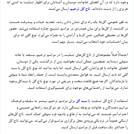
وجود دارد كه در آن اعضاي خانواده، دوستان و آشنايان براي اظهار تسليت به كسي كه
عزيزي را از دست داده‌اند،
تاج گل ترحيم
ارسال مي‌كنند.
به طور عمومي، گل‌ها يك راه براي نشان دادن رشد، تجديد حيات و پيشرفت هستند.
در گذشته، از گل‌ها براي بيان همدردي در مراسم تشييع جنازه استفاده مي‌شد. حضور
گل‌ها در محيطي غمگين، حس گرما و آرامش را به همراه مي‌آورد. نوع گلي كه براي
بيان احساسات خود انتخاب مي‌كنيد، بسيار مهم است.
احتمالاً قبلاً مجموعه‌اي از تاج گل‌هاي تسليت را در مراسم ترحيم، مسجد يا خانه
متوفي ديده‌ايد. همچنين، ممكن است بخواهيد پس از درگذشت يكي از دوستان،
اعضاي خانواده يا عزيزانتان، گلي ارسال كنيد. اما بايد بدانيد كه نوع تاج گل يا سبد
گلي كه بايد ارسال كنيد، به عوامل متعددي وابسته است، از جمله رابطه شما با متوفي
يا بازماندگان. اگرچه هيچ قاعده سخت و سريعي در مورد نوع تاج گل يا سبدگل وجود
ندارد، مي‌توانيد از راهنمايي‌هاي موجود براي تصميم‌گيري استفاده كنيد.
استفاده از تاج گل تسليت يا
سبد گل
براي مراسم ترحيم، بيشتر به سليقه و فرهنگ
مراسم دهندگان و خانواده مربوطه بستگي دارد. هر دو گزينه، راه‌هايي صميمي و
احترام‌آميز هستند كه مي‌توانند به ارجاع و يادبود فرد متوفي كمك كنند. تاج گل‌هاي
ارسالي عموماً در نزديكي ورودي محل برگزاري مراسم قرار مي‌گيرند. مي‌توانيد تاج گل
را حداكثر يك ساعت قبل از مراسم ارسال كنيد.