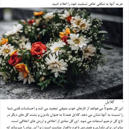
خريد آنها به شكلي خاص تسليت خود را اعلام كنيد.
· گلايل
اين گل معمولاً مي‌خواهد از كارهاي خوب متوفي تمجيد مي كند و احساسات قلبي شما
را نسبت به آنها نشان مي دهد. گلايل عمدتا به عنوان بادبزن و پشت گل هاي ديگر در
تاج گل ترحيم استفاده مي شود. اين گل نمادي از اخلاص و ارزش هاي اخلاقي است.
بنابراين براي دلداري و همدردي با فرد داغدار مناسب است زيرا اين پيام را ميرساند كه