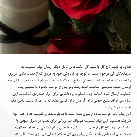
علاوه بر تهيه تاج گل يا سبد گل، نكته قابل تامل ديگر ارسال پيام تسليت به
بازماندگان آن مرحوم است. با توجه به نزديكي خود به فردي كه از دست دادن عزيزي
را تجربه كرده است، بايد به محض اطلاع از درگذشت عزيز، پيام تسليت خود را تهيه و
ارسال كنيد. همچنين مناسب است چند روز پس از مراسم يادبود يا تشييع پيام
تسليت ارسال شود. اساساً پيام تسليت يادداشتي براي ابراز همدردي شماست. اين
پيام مي تواند منبع خوبي براي آرامش براي كسي باشد كه در غم از دست دادن يك
عزيز را در دل دارد.
اين پيام يك حركت ساده از سوي شما است تا به بازماندگان بگوييد كه در غم آنها
شريك هستيد. اين پيام تسليت ميتواند بنر بزرگي براي نصب در منزل متوفي يا
پيامك بر روي تاج گل ترحيم يا سبد گل و يا حتي پيام كوتاهي در فضاي مجازي و
شبكه هاي اجتماعي باشد. يكي پيام روي گل هنگام اهداي گل مهم است. گلي كه