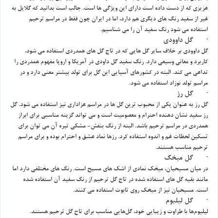
عزيزي كه از دست داده است داراي اين ويژگي ها است. جالب است بدانيد كه گلايل به
غير از سفيد رنگ هاي ديگري هم دارد، اما در ايران چون فقط در مراسم ترحيم
استفاده مي شود رنگ سفيد آن را مي شناسيم.
· گل داوودي
گل داوودي بر خلاف ساير گل هايي كه در تاج گل هاي همدردي استفاده مي شود،
كاربرد و معاني وسيعي دارد. رنگ سفيد گل داودي در آمريكا و اروپا مفهوم همدردي را
تداعي مي كند. البته در كشورهاي آسيايي اين گل براي تولد بيشتر معني دارد و در
مراسم تولد نوزاد استفاده مي شود.
· گل رز
گل رز به عنوان يكي از محبوب ترين گل ها در مراسم عزاداري نيز استفاده مي شود. گل
رز سفيد نشان دهنده احترام و معصوميت است و مي تواند گزينه مناسبي براي ابراز
همدردي در مراسم ترحيم باشد. البته از رنگ بنفش- مشكي تيره آن مي توان براي
تسكين لحظات غم و اندوه استفاده كرد. رزها نماد عشق و احترام بوده و براي مراسم
ترحيم مناسب هستند.
· گل ميخك
در ميان مسيحيان، ميخك نمادي از اشك هاي مسيح است. رنگ هاي مختلفي دارد اما
مانند بقيه گل هاي استفاده شده در تاج گل ترحيم از رنگ سفيد آن استفاده شده
است. مسيحيان نيز از ميخك روي تابوت استفاده مي كنند.
· گل ليليوم
ليليوم‌ها با طراوت و زيبايي خود، گل‌هايي مناسب براي تاج گل ترحيم هستند.