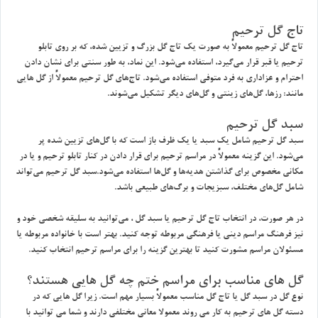
تاج گل ترحيم
تاج گل ترحيم معمولاً به صورت يك تاج گل بزرگ و تزيين شده، كه بر روي تابلو
ترحيم يا قبر قرار مي‌گيرد، استفاده مي‌شود. اين نماد، به طور سنتي براي نشان دادن
احترام و عزاداري به فرد متوفي استفاده مي‌شود. تاج‌هاي گل ترحيم معمولاً از گل هايي
مانند: رزها، گل‌هاي زينتي و گل‌هاي ديگر تشكيل مي‌شوند.
سبد گل ترحيم
سبد گل ترحيم شامل يك سبد يا يك ظرف باز است كه با گل‌هاي تزيين شده پر
مي‌شود. اين گزينه معمولاً در مراسم ترحيم براي قرار دادن در كنار تابلو ترحيم و يا در
مكاني مخصوص براي گذاشتن هديه‌ها و گل‌ها استفاده مي‌شود.سبد گل ترحيم مي‌تواند
شامل گل‌هاي مختلف، سبزيجات و برگ‌هاي طبيعي باشد.
در هر صورت، در انتخاب تاج گل ترحيم يا سبد گل ، مي‌توانيد به سليقه شخصي خود و
نيز فرهنگ مراسم ديني يا فرهنگي مربوطه توجه كنيد. بهتر است با خانواده مربوطه يا
مسئولان مراسم مشورت كنيد تا بهترين گزينه را براي مراسم ترحيم انتخاب كنيد.
گل هاي مناسب براي مراسم ختم چه گل هايي هستند؟
نوع گل در سبد گل يا تاج گل مناسب معمولاً بسيار مهم است. زيرا گل هايي كه در
دسته گل هاي ترحيم به كار مي روند معمولا معاني مختلفي دارند و شما مي توانيد با