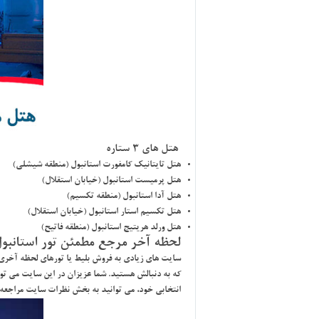
هتل هاي 3 ستاره
هتل تايتانيك كامفورت استانبول (منطقه شيشلي)
هتل پرميست استانبول (خيابان استقلال)
هتل آدا استانبول (منطقه تكسيم)
هتل تكسيم استار استانبول (خيابان استقلال)
هتل ورلد هريتيج استانبول (منطقه فاتيح)
لحظه آخر مرجع مطمئن تور استانبو
سايت هاي زيادي به فروش بليط يا تورهاي لحظه آخري م
كه به دنبالش هستيد. شما عزيزان در اين سايت مي توا
انتخابي خود، مي توانيد به بخش نظرات سايت مراجعه كر