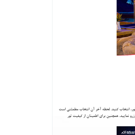
 تور، انتخاب كنيد. لحظه آخر آن انتخاب مطمئني است
و نماييد. همچنين براي اطمينان از كيفيت تور