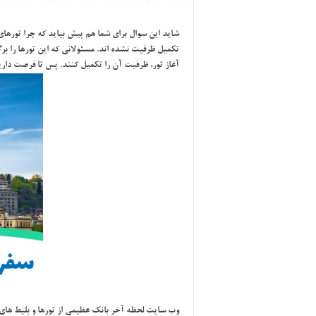
شايد اين سوال براي شما هم پيش بيايد كه چرا تورهاي
آغاز تور، ظرفيت آن را تكميل كنند. پس تا فرصت دا
وب سايت لحظه آخر
بانك عظيمي از تورها و بليط هاي