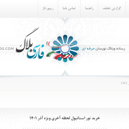
گزارش تخلف
راهنما
تماس باما
ريپورتاژ
1
خريد تور استانبول لحظه آخري ويژه آذر 1401