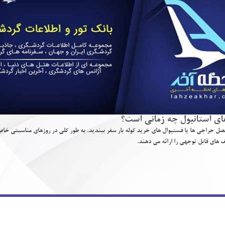
اي استانبول چه زماني است؟
 فصل حراجي ها يا فستيوال هاي خريد كوله بار سفر ببنديد. به طور كلي در روزهاي مناسبتي خا
ف هاي قابل توجهي را ارائه مي دهند.