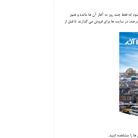
 كه فقط چند روز به آغاز آن ها مانده و هنوز
يل ظرفيت نشده اند. مسئولاني كه اين تورها را برگزار مي كنند براي پيشگيري از ضرر و پر كردن ظرفيت تور، آن ها را با تخفيف هايي حتي تا ۷۰ درصد، در سايت ها براي فروش مي گذارند تا قبل از
ها را مشاهده كنيد.