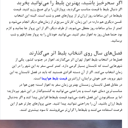
اگر سحرخيز باشيد، بهترين بليط را مي‌توانيد بخريد
اگر دنبال بليط با قيمت مناسب مي‌گرديد، پروازتان را براي صبح رزرو كنيد. قيمت
بليط‌ها در اين ساعات روز ارزان‌تر از پروازهاي عصر و شب است. البته اين انتخاب
حُسن ديگري هم دارد؛ در اين زمان، كارتان سريع‌تر از زمان‌هاي ديگر انجام مي‌شود و
كمتر از ساير ساعات روز معطل مي‌شويد. از طرف ديگر، اگر از اين پرواز جا بمانيد و لازم
بود حتما همان روز به اهواز سفر كنيد، مي‌توانيد خودتان را به پرواز بعدازظهر و شب
برسانيد.
فصل‌هاي سال روي انتخاب بليط اثر مي‌گذارند
فصل‌ها در انتخاب بليط اهواز تهران اثر مي‌گذارند. اهواز در جنوب كشور، يكي از
شهرهايي است كه تابستان بسيار گرمي دارد. كمتر كسي سفر به اين شهر را در اين
زمان انتخاب مي‌كند. اگر از آن دسته افرادي هستيد كه بايد در فصل تابستان به اين
شهر برويد، خبر خوش برايتان، ارزانترين
قيمت بليط هواپيما
است.
در مقابل فصل تابستان، زمستان بهترين زمان سفر به اهواز است؛ چون هوا در
مناسب‌ترين دماي خود است و به‌راحتي مي‌توانيد به گشت‌وگذار در اين شهر بپردازيد؛
اما پر مسافربودن اين فصل باعث مي‌شود قيمت بليط‌ها افزايش پيدا كند و اگر به‌دنبال
بليط ارزان باشيد، آن را به‌راحتي نتوانيد پيدا كنيد. حتي پروازهاي چارتر هم از اين
فرصت استفاده مي‌كنند و بليط‌ها را گران‌تر مي‌فروشند تا سود بيشتري كنند.