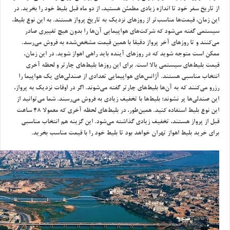
از تاريخ سفر خود تا اندازه زيادي مطمئن هستيد، از دو ماه قبل بليط خود را بخريد. در
اين زمان، قيمت‌ها مناسب‌تر از روزهاي نزديك به تاريخ پرواز هستند. به اين نوع بليط،
سيستمي گفته مي‌شود كه شركت‌هاي هواپيمايي آن‌ها را بدون هيچ تغييري صادر
مي‌كنند و تا روزهاي آخر پرواز دقيقا با همين قيمت مشخص‌شده به فروش مي‌رسد.
ممكن است متوجه شويد كه در روزهاي آينده بايد راهي اهواز شويد. در اين زمان،
قيمت بليط‌هاي سيستمي بالا است. براي اين روزها بليط‌هاي چارتر و لحظه آخري
انتخاب مناسبي هستند. آژانس‌هاي هواپيمايي تعدادي از صندلي‌هاي يك هواپيما را
رزرو مي‌كنند كه به آن‌ها بليط‌هاي چارتر گفته مي‌شوند. اگر در اوقات نزديك به پرواز،
اين صندلي‌ها پر نشوند؛ بليط‌ها با تخفيف زيادي به فروش مي‌رسند. شما مي‌توانيد از
اين نوع بليط استفاده كنيد. همين‌طور، در بليط‌هاي لحظه آخري كه معمولا 48 ساعت
قبل از پرواز هستند، تخفيف زيادي گذاشته مي‌شود. اين گزينه هم انتخاب مناسبي
براي خريد بليط اهواز تهران خواهد بود تا بليط خود را با قيمت مناسب بخريد.