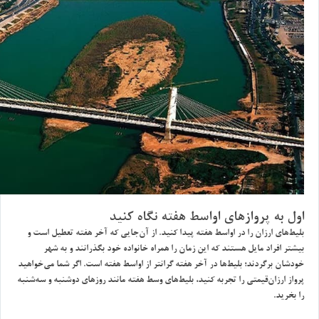
اول به پروازهاي اواسط هفته نگاه كنيد
بليط‌هاي ارزان را در اواسط هفته پيدا كنيد. از آن‌جايي كه آخر هفته تعطيل است و
بيشتر افراد مايل هستند كه اين زمان را همراه خانواده خود بگذرانند و به شهر
خودشان برگردند؛ بليط‌ها در آخر هفته گرانتر از اواسط هفته است. اگر شما مي‌خواهيد
پرواز ارزان‌قيمتي را تجربه كنيد، بليط‌هاي وسط هفته مانند روزهاي دوشنبه و سه‌شنبه
را بخريد.