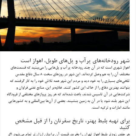
شهر رودخانه‌هاي پرآب و پل‌هاي طويل، اهواز است
اهواز شهري است كه در آن چند رودخانه پرآب و پل‌هايي را مي‌بينيد كه قسمت‌هاي
مختلف آن را به هم وصل كرده‌اند. اين شهر در روزهاي سخت 8 سال دفاع مقدس
تلخي‌هاي بسياري را به خود ديد و مردم اين شهر همه تلاش خود را به‌ كار گرفتند كه
بتوانند بهترين دفاع را از خاك اين كشور كنند. علاوه‌بر اين، منابع نفتي فراوان و
شركت‌هايي در آن تاسيس شدند، باعث شده‌اند كه هر روز پروازهاي مختلفي از فرودگاه
اين شهر بلند شود يا در آن به زمين بنشيند. بعضي از آن‌ها بين‌المللي و به كشورهايي
مانند امارات و تركيه است.
براي تهيه بليط بهتر، تاريخ سفرتان را از قبل مشخص
كنيد
هر چقدر زودتر بليط اهواز تهران را بخريد، قيمت آن برايتان ارزان‌تر تمام مي‌شود. اگر