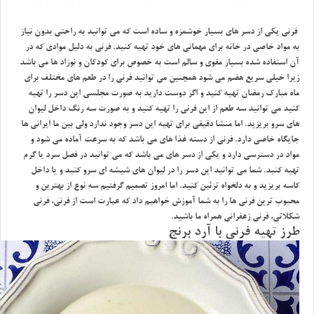
فرني يكي از دسر هاي بسيار خوشمزه و ساده است كه مي توانيد به راحتي بدون نياز
به مواد خاصي در خانه براي مهماني هاي خود تهيه كنيد. فرني به دليل موادي كه در
آن استفاده شده بسيار مقوي و سالم است به خصوص براي كودكان و نوزاد ها مي باشد
زيرا خيلي سريع هضم مي شود همچنين مي توانيد فرني را در طعم هاي مختلف براي
ماه مبارك رمضان تهيه كنيد و اگر دوست داريد به صورت مجلسي اين دسر را تهيه
كنيد مي توانيد سه طعم از اين فرني را تهيه كنيد و به صورت سه رنگ داخل ليوان
هاي سرو بريزيد. اما منشا دقيقي براي تهيه اين دسر وجود ندارد ولي بين ما ايراني ها
جايگاه خاصي دارد. فرني از دسته غذا هاي مي باشد كه به سرعت آماده مي شود و
مواد در دسترسي دارد و يكي از دسر هاي مي باشد كه مي توانيد در فصل سرد يا گرم
تهيه كنيد. شما مي توانيد اين دسر را در ليوان هاي شيشه اي سرو كنيد و يا داخل
كاسه بريزيد و به دلخواه تزئين كنيد. اما امروز تصميم گرفتيم سه نوع از بهترين و
محبوب ترين فرني ها را به شما آموزش خواهيم داد كه عبارت است از فرني، فرني
شكلاتي، فرني زعفراني همراه ما باشيد.
طرز تهيه فرني با آرد برنج