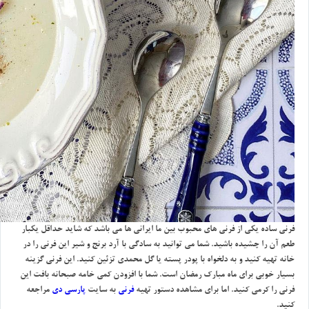
فرني ساده يكي از فرني هاي محبوب بين ما ايراني ها مي باشد كه شايد حداقل يكبار
طعم آن را چشيده باشيد. شما مي توانيد به سادگي با آرد برنج و شير اين فرني را در
خانه تهيه كنيد و به دلخواه با پودر پسته يا گل محمدي تزئين كنيد. اين فرني گزينه
بسيار خوبي براي ماه مبارك رمضان است. شما با افزودن كمي خامه صبحانه بافت اين
فرني را كرمي كنيد. اما براي مشاهده دستور تهيه
فرني
به سايت
پارسي دي
مراجعه
كنيد.