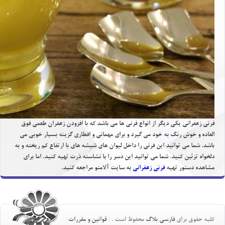
فرني زعفراني يكي ديگر از انواع فرني ها مي باشد كه با افزودن زعفران طعمي فوق
العاده و خوش رنگ به خود مي گيرد و براي مهماني و افطاري گزينه بسيار خوبي مي
باشد. شما مي توانيد اين فرني را داخل ليوان هاي شيشه هاي با ارتفاع كم ريخته و به
دلخواه تزئين كنيد. شما مي توانيد اين دسر را با نشاسته ذرت تهيه كنيد. اما براي
مشاهده دستور تهيه
فرني زعفراني
به سايت آلامتو مراجعه كنيد.
کلیه حقوق برای
فارسی بلاگ
محفوظ است .
قوانین و مقررات
|
|