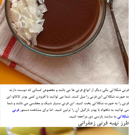
فرني شكلاتي يكي ديگر از انواع فرني ها مي باشد و مخصوص كساني كه دوست دارند
به صورت شكلاتي اين فرني را ميل كنند. شما مي توانيد با افزودن كمي پودر كاكائو اين
فرني را به صورت شكلاتي پخت كنيد. اين فرني بسيار شيك و مجلسي مي باشد و شما
مي توانيد به دلخواه با پودر نارگيل آن را تزئين كنيد. اما براي مشاهده دستور
فرني
شكلاتي
به سايت پارسي دي مراجعه كنيد.
طرز تهيه فرني زعفراني