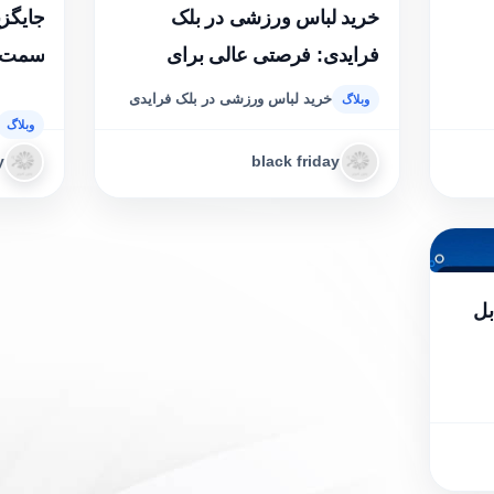
خرید لباس ورزشی در بلک
جایگزی
فرایدی: فرصتی عالی برای
سمت م
ارتقای استایل و تمرینات شما
خرید لباس ورزشی در بلک فرایدی
y
black friday
بل