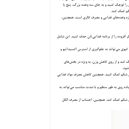
ي را كوچك كنيد و به جاي سه وعده بزرگ، پنج يا
كم كمك كند.
دازه وعده‌هاي غذايي و مصرف كالري است. همچنين،
افزوده را از برنامه غذايي‌تان حذف كنيد. اين شامل
ليمو، فلفل دلمه‌اي، كلم بروكلي، كلم پيچ و كيوي مي‌تواند به جلوگيري از استرس اكسيداتيو و
 كند و از روي كاهش وزن، به ويژه در بخش‌هاي
شود.
چربي شكم كمك كنيد. همچنين كاهش مصرف مواد غذايي
ياده روي به طور منظم و با شدت مناسب مي‌تواند به
اغري شكم كمك كند. همچنين، اجتناب از مصرف الكل