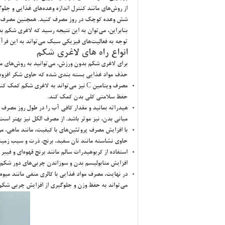
از روش‌هاي مانند كنترل اندازه وعده‌هاي غذايي و جلو
شش وعده كوچك در روز مصرف كنيد. همچنين مصرف آب ب
بنابراين، مي‌توان به اين نتيجه رسيد كه لاغري شكم ب
توجه به فعاليت‌هاي فيزيكي سبك مي‌تواند به اين فرآ
انواع راه هاي لاغري شكم
براي لاغري شكم بدون ورزش، مي‌توانيد به روش‌هاي مخت
حذف مواد غذايي بسته بندي شده كه حاوي شكر افزوده م
حفظ سلامتي كلي بدن كمك كند.
هيدراته بمانيد و مقدار كافي آب را در طول روز مصر
مياني بدن، نيز موثر باشد. از مصرف الكل نيز بهتر اس
با افزايش مصرف پروتئين‌هاي با كيفيت، مانند ماهي
حاوي نشاسته مانند نان سفيد، برنج، ذرت و سيب زميني
استفاده از كربوهيدرات سالم مانند برنج قهوه‌اي و في
افزايش متابوليسم بدن و سوزاندن چربي‌هاي دور شكم
در نهايت، مصرف مواد غذايي با كالري منفي مانند ميوه
مي‌تواند به حفظ وزن و جلوگيري از افزايش چربي شك