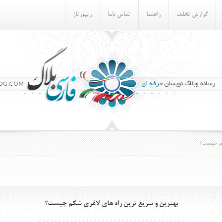
گزارش تخلف
راهنما
تماس باما
ريپورتاژ
كم چيست؟
بهترين و سريع ترين راه هاي لاغري شكم چيست؟