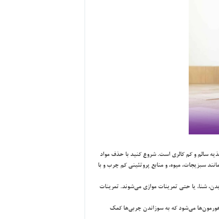
ذيه سالم و كم كالري است. شروع كنيد با حذف مواد
انند سبزيجات، ميوه، و منابع پروتئيني كم چرب و با
يدن، شنا، يا حتي تمرينات موازي مي‌شوند. تمرينات
رمون‌ها مي‌شود كه به سوزاندن چربي‌ها كمك