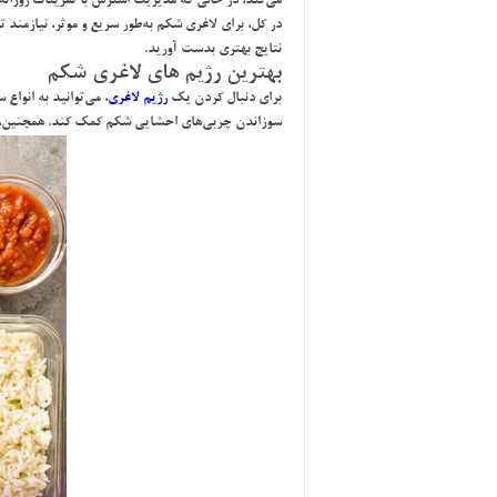
مي‌كند، در حالي كه مديريت استرس با تمرينات روزانه
در كل، براي لاغري شكم به‌طور سريع و موثر، نيازمند
نتايج بهتري بدست آوريد.
بهترين رژيم هاي لاغري شكم
براي دنبال كردن يك
رژيم لاغري
، مي‌توانيد به انواع
سوزاندن چربي‌هاي احشايي شكم كمك كند. همچنين، مصر