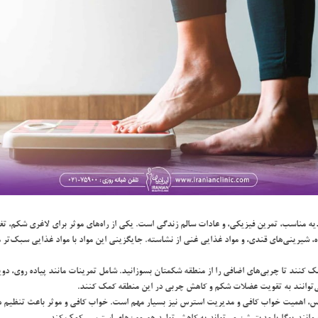
ذيه مناسب، تمرين فيزيكي، و عادات سالم زندگي است. يكي از راه‌هاي موثر براي لاغري شكم، تغ
ه، شيريني‌هاي قندي، و مواد غذايي غني از نشاسته. جايگزيني اين مواد با مواد غذايي سبك‌تر م
ك كنند تا چربي‌هاي اضافي را از منطقه شكمتان بسوزانيد. شامل تمرينات مانند پياده ‌روي، دو
 مي‌توانند به تقويت عضلات شكم و كاهش چربي در اين منطقه كمك كنند.
، اهميت خواب كافي و مديريت استرس نيز بسيار مهم است. خواب كافي و موثر باعث تنظيم هو