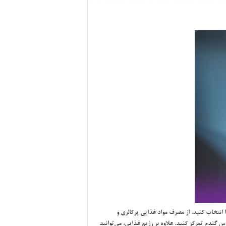
انتخاب كنيد. از مصرف مواد غذايي پركالري و
 گندم تمركز كنيد. علاوه بر رژيم غذايي، مي‌توانيد