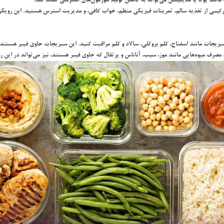
 مانند يوگا يا مديتيشن مي‌تواند به كاهش توليد هورمون‌هاي استرسي كمك كند.
 تركيبي از تغذيه سالم، تمرينات فيزيكي منظم، خواب كافي، و مديريت استرس هستيد. اين رويكر
 سبزيجات مانند اسفناج، كلم بروكلي، سالاد و كلم مراقبت كنيد. اين سبزيجات حاوي فيبر هستند
ف ميوه‌هايي مانند موز، سيب، آناناس و پرتقال كه حاوي فيبر هستند، نيز مي‌تواند در اين ر