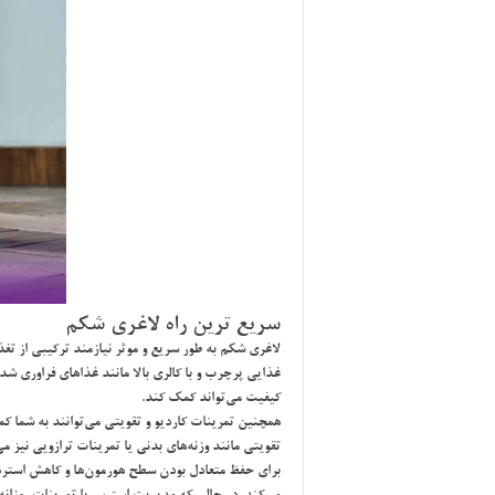
سريع ترين راه لاغري شكم
لاغري شكم به طور سريع و موثر نيازمند تركيبي از تغ
غذايي پرچرب و با كالري بالا مانند غذاهاي فراوري شد
كيفيت مي‌تواند كمك كند.
همچنين تمرينات كارديو و تقويتي مي‌توانند به شما كم
تقويتي مانند وزنه‌هاي بدني يا تمرينات ترازويي نيز
براي حفظ متعادل بودن سطح هورمون‌ها و كاهش استرس