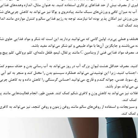
گيري از مصرف بيش از حد غذاهاي پركالري استفاده كنيد. به عنوان مثال، اندازه وعده‌هاي غذاي
ه ميزان كافي و ورزش‌هاي سبك مانند پياده‌روي و يوگا نيز مي‌تواند به كاهش چربي‌هاي ش
دون ورزش نيز امكان پذير بوده اما نيازمند توجه به رژيم غذايي سالم و كنترل مواردي مانند ان
يند كمك كند.
لف و عملي پي‌برد. اولين گامي كه مي‌توانيد برداريد اين است كه شكر و مواد غذايي حاوي شكر 
ي‌باشند و جايگزين آن‌ها با مواد طبيعي و كم شكر مي‌تواند مفيد باشد.
مصرف ويتامين C نيز مي‌تواند به لاغري شكم كمك كند. مصرف مواد غذايي غني از ويتامين C مانند پرتقال، 
ف كنيد. مصرف حداقل هشت ليوان بزرگ آب در روز مي‌تواند به آب رساني بدن و حذف سموم كمك
ت اجتناب كنيد، زيرا اين نوشيدني مي‌تواند عملكرد سيستم بدن را مختل كند و منجر به كم آبي 
، مرغ، سويا، عدس، جوانه گندم و قارچ، مي‌توانيد احساس گرسنگي را كاهش داده و به كاهش 
 مي‌تواند موثر باشد.
بر غلات نيز مي‌تواند به كاهش وزن و لاغري شكم كمك كند. همين طور، انجام فعاليت‌هايي مانند پ
 كمك كند.
 و سبزيجات، و استفاده از روغن‌هاي سالم مانند روغن زيتون و روغن كنجد، نيز مي‌تواند به ل
م كمك كند.