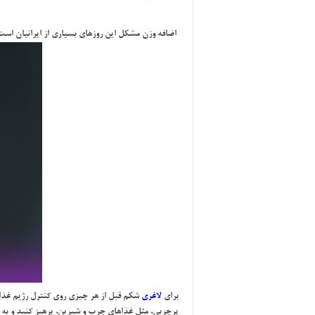
اضافه وزن مشكل اين روزهاي بسياري از ايرانيان است و
براي
لاغري
شكم قبل از هر چيزي روي كنترل رژيم غذايي
پرچربي، مثل غذاهاي چرب و شيرين، پرهيز كنيد و به جا