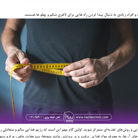
 افراد زيادي به دنبال پيدا كردن راه هايي براي لاغري شكم و پهلو ها هستند.
 و روش‌هاي تغذيه‌اي متمركز شويد. اولين گام مهم اين است كه رژيم غذايي سالم و متعادلي را 
ي آن‌ها، به مصرف مواد غذايي پرفيبر و پر پروتئين مانند ميوه‌ها، سبزيجات، ماهي، مرغ و سبوس