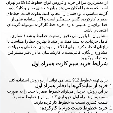
از معتبرترين مراكز خريد و فروش انواع خطوط 0912 در تهران
است كه به شما امكان مي‌دهد ميان خط‌هاي صفر و كاركرده،
گزينه مناسب با بودجه‌تان را انتخاب كنيد. تفاوت قيمت خط‌هاي
صفر با كاركرده، گاهي چشمگير است و اگر استفاده قبلي از
خط براي‌تان اهميتي ندارد، خريد خط كاركرده مي‌تواند گزينه‌اي
اقتصادي باشد.
مشاوران ما با بررسي دقيق وضعيت خطوط و شفاف‌سازي
كامل جزئيات، به شما كمك مي‌كنند تا بهترين خط را متناسب با
نيازتان انتخاب كنيد. براي اطلاع از موجودي لحظه‌اي و دريافت
مشاوره رايگان، كافي‌ست با كارشناسان ما در دفتر مشتركين
جم تماس بگيريد.
شرايط خريد سيم كارت همراه اول
براي تهيه خطوط 912 شما مي توانيد از دو روش استفاده كنيد.
خريد از نمايندگي‌ها يا دفاتر همراه اول
در اين روش، خريدار مي‌تواند خطوط صفر يا جديد را به صورت
مستقيم از همراه اول خريداري كند. اين نوع خطوط معمولاً
قيمت كمتري نسبت به خطوط كاركرده دارند.
خريد خطوط دست دوم يا كاركرده
: