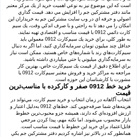
است كه اين موضوع نيز به نوعي اهميت خريد از يك مركز معتبر
مانند دفتر مشتركين جم را افزايش مي دهد. قيمت گذاري
اصولي و حرفه اي در وب سايت مشتركين جم به خريداران اين
امكان را مي دهد تا به راحتي و با صرف اندكي وقت، يك سيم
كارت دائمي 0912 با قيمت مناسب و اقتصادي تهيه نمايند.
به طور كلي، براي خريد يك سيم‌كارت 0912 معمولي بايد
حداقل چند ميليون تومان سرمايه‌گذاري كنيد، اما اگر به دنبال
سيم‌كارت‌هاي رند با شماره‌هاي خاص هستيد، ممكن است نياز
به سرمايه‌گذاري ميليوني يا حتي ميلياردي داشته باشيد.
براي اطلاع دقيق از قيمت يك سيم‌كارت خاص، بهترين كار
مراجعه به مراكز خريد و فروش معتبر سيم‌كارت 0912 يا
مشورت با كارشناسان اين حوزه است.
خريد خط 0912 صفر و كاركرده با مناسب‌ترين
قيمت
انتخاب آگاهانه در زمان انتخاب و خريد سيم كارت، مي‌تواند در
هزينه‌هاي شما صرفه‌جويي كند. خط‌هاي 0912 به‌دليل اعتبار و
ارزش افزوده‌اي كه دارند، هميشه جزو محبوب‌ترين خطوط
بازار محسوب مي‌شوند. اما نكته مهم، پيدا كردن مرجعي
قابل‌اعتماد براي خريد اين خطوط با قيمت مناسب است.
همانطور كه در بالاتر نيز اشاره كرديم دفتر مشتركين جم يكي