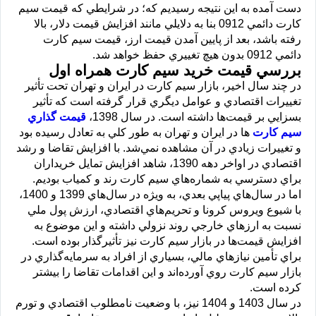
دست آمده به اين نتيجه رسيديم كه؛ در شرايطي كه قيمت سيم
كارت دائمي 0912 بنا به دلايلي مانند افزايش قيمت دلار، بالا
رفته باشد، بعد از پايين آمدن قيمت ارز، قيمت سيم كارت
دائمي 0912 بدون هيچ تغييري حفظ خواهد شد.
بررسي قيمت خريد سيم كارت همراه اول
در چند سال اخير، بازار سيم كارت در ايران و تهران تحت تأثير
تغييرات اقتصادي و عوامل ديگري قرار گرفته است كه تأثير
بسزايي بر قيمت‌ها داشته است. در سال 1398،
قيمت گذاري
سيم كارت
‌ها در ايران و تهران به طور كلي به تعادل رسيده بود
و تغييرات زيادي در آن مشاهده نمي‌شد. با افزايش تقاضا و رشد
اقتصادي در اواخر دهه 1390، شاهد افزايش تمايل خريداران
براي دسترسي به شماره‌هاي سيم كارت رند و كمياب بوديم.
اما در سال‌هاي پياپي بعدي، به ويژه در سال‌هاي 1399 و 1400،
با شيوع ويروس كرونا و تحريم‌هاي اقتصادي، ارزش پول ملي
نسبت به ارزهاي خارجي روند نزولي داشته و اين موضوع به
افزايش قيمت‌ها در بازار سيم كارت نيز تأثيرگذار بوده است.
براي تأمين نيازهاي مالي، بسياري از افراد به سرمايه‌گذاري در
بازار سيم كارت روي آورده‌اند و اين اقدامات تقاضا را بيشتر
كرده است.
در سال 1403 و 1404 نيز، با وضعيت نامطلوب اقتصادي و تورم