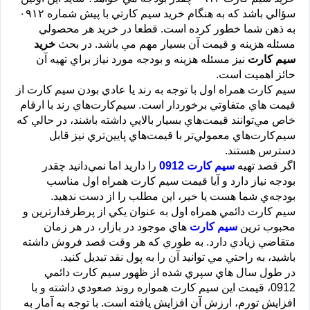
سؤالي باشد كه به هنگام خريد سيم كارتي با پيش شماره ۰۹۱۲
به ذهن شما خطور كرده است. قطعا در خريد هر محصولي
مسئله‌ هزينه و قيمت آن بسيار مهم مي باشد. در بحث
خريد
سيم كارت
نيز مسئله هزينه و بودجه مورد نياز براي تهيه آن
حائز اهميت است.
سيم كارت همراه اول با توجه به رند يا عادي بودن سيم كارت از
قيمت هاي متفاوتي برخوردار است. سيم‌كارت‌هاي رند با ارقام
خاص مي‌توانند قيمت‌هاي بسيار بالايي داشته باشند، در حالي كه
سيم‌كارت‌هاي معمولي‌تر با قيمت‌هاي پايين‌تري نيز قابل
دسترس هستند.
اگر قصد تهيه
سيم كارت 0912
را داريد اما نمي‌دانيد چقدر
بودجه نياز دارد و آيا قيمت سيم كارت همراه اول مناسب
بودجه‌ي شما هست يا خير، اين مطلب را از دست ندهيد.
سيم كارت دائمي همراه اول به عنوان يكي از پرطرفدارترين و
محبوب ترين
سيم كارت
هاي موجود در بازار، در هر زمان
متقاضي زيادي دارد. به طوري كه هر وقت قصد فروش داشته
باشيد، به راحتي مي توانيد آن را به پول نقد تبديل كنيد.
در طول سال هاي سپري شده از ظهور سيم كارت دائمي
0912، قيمت اين سيم كارت همواره روند صعودي داشته و با
افزايش تورم، ارزش آن افزايش يافته است. با توجه به آمار به