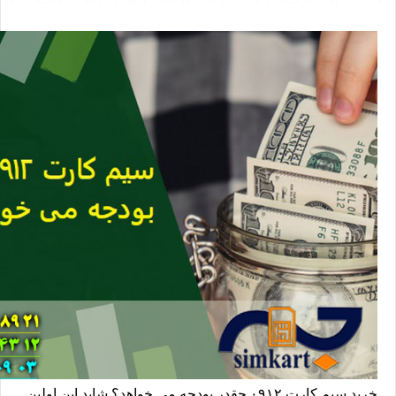
خريد سيم كارت ۰۹۱۲ چقدر بودجه مي خواهد؟ شايد اين اولين