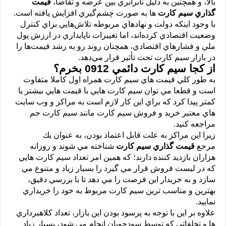
بالا، و همچنين به دليل نابرابري بين عرضه و تقاضا،
قيمت
گذاري سيم كارت
ها به صورت چشم‌گيري افزايش يافته است.
با وجود اينكه دولت و نهادهاي مربوطه تلاش‌هايي براي كنترل
وضعيت اقتصادي كرده‌اند، اما تغييرات ناپايداري در ارزش پول
ملي و فشارهاي اقتصادي، همچنان روند رو به رشد قيمت‌ها را
در بازار سيم كارت تحت تأثير قرار مي‌دهد.
از كجا سيم كارت دائمي 0912 بخرم؟
به طور كلي قيمت هاي سيم كارت همراه اول كاملا متفاوت
است و قطعا مي توان سيم كارت هايي با قيمت هايي بيشتر يا
كمتر پيدا كرد كه براي اين كار لازم است به مراكز و وب سايت
هاي معتبر خريد و فروش سيم كارت مانند سيم كارت جم
مراجعه كنيد.
زيرا اين مراكز به علت قابل اعتماد بودن، به عنوان يك
مرجع
قيمت گذاري سيم كارت
شناخته مي شوند و روزانه
هزاران بازديد كننده دارند؛ كه همين امر تعداد سيم كارت هايي
كه در ليست فروش قرار مي گيرد را بسيار زياد و متنوع مي
سازد و به خريدار اين فرصت را مي دهد تا با بررسي دقيق،
بهترين و مناسب ترين سيم كارت مربوط به خود را خريداري
نماييد.
علاوه بر اين با توجه به پرسود بودن اين بازار، تعداد كلاهبرداري
ها و تخلفاتي كه توسط سودجويان انجام مي شود، بسيار زياد