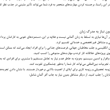
 در اين راستا، برجسته كردن مهارت‌هاي منحصر به فرد شما مي‌تواند تأثير مثبتي در جذب نظر كا
ون نياز به مدرك زبان
 آن‌ها نيازي به تسلط به زبان آلماني نيست و علاوه بر اين، دستمزدهاي خوبي به كاركنان پرد
ني و مشاغل غيرتخصصي و خدماتي تقسيم كرد.
ان انگليسي و جلب مخاطبان جهاني، فرصت‌هاي جذابي را براي افراد ايجاد مي‌كند كه ممكن است ب
روي پروژه‌هاي خلاقانه كار كرده و مهارت‌هاي متنوعي را كسب كنيد.
افزار و ادمين سيستم، به‌ويژه به خاطر عدم نياز به تعامل مستقيم با مشتري، براي افرادي كه ب
، تجربيات بين‌المللي مي‌تواند كار شما را به‌طور چشمگيري تقويت كند.
ه تحصيلي و رزومه كاري براي اپلاي از اهميت بالايي برخوردار هستند. با نشان دادن تجربه‌ها و
ايان را جلب كنيد. از ديگر مشاغل بدون نياز به جاب آفر آلمان شامل: