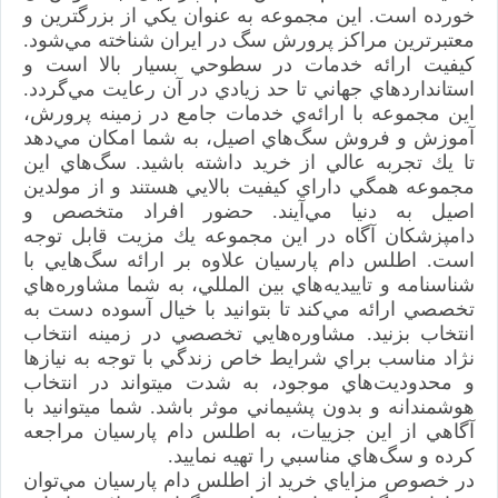
خورده است. اين مجموعه به ‌عنوان يكي از بزرگترين و
معتبرترين مراكز پرورش سگ در ايران شناخته مي‌شود.
كيفيت ارائه خدمات در سطوحي بسيار بالا است و
استانداردهاي جهاني تا حد زيادي در آن رعايت مي‌گردد.
اين مجموعه با ارائه‌ي خدمات جامع در زمينه پرورش،
آموزش و فروش سگ‌هاي اصيل، به شما امكان مي‌دهد
تا يك تجربه عالي از خريد داشته باشيد. سگ‌هاي اين
مجموعه همگي داراي كيفيت بالايي هستند و از مولدين
اصيل به دنيا مي‌آيند. حضور افراد متخصص و
دامپزشكان آگاه در اين مجموعه يك مزيت قابل توجه
است. اطلس دام پارسيان علاوه بر ارائه سگ‌هايي با
شناسنامه و تاييديه‌هاي بين ‌المللي، به شما مشاوره‌هاي
تخصصي ارائه مي‌كند تا بتوانيد با خيال آسوده دست به
انتخاب بزنيد. مشاوره‌هايي تخصصي در زمينه انتخاب
نژاد مناسب براي شرايط خاص زندگي با توجه به نيازها
و محدوديت‌هاي موجود، به شدت ميتواند در انتخاب
هوشمندانه و بدون پشيماني موثر باشد. شما ميتوانيد با
آگاهي از اين جزييات، به اطلس دام پارسيان مراجعه
كرده و سگ‌هاي مناسبي را تهيه نماييد.
در خصوص مزاياي خريد از اطلس دام پارسيان مي‌توان