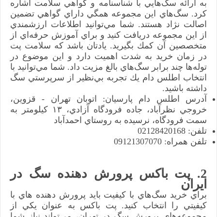
به ارائه سگ‌هايي با شناسنامه و گواهي سلامت اشاره
كرد. سگ‌هاي اين مجموعه همگي داراي گواهي تضمين
اصالت نژاد هستند. شما مي‌توانيد اطلاعات ارزشمندي
از اين مجموعه دريافت كنيد و براي آموزش حرفه‌اي از
متخصصين آن كمك بگيريد. يادتان باشد كه سلامت پت
در زمان خريد به شدت اهميت دارد و اين موضوع در
توله‌ها چند برابر سگ‌هاي بالغ مزيت داد. شما مي‌توانيد با
انتخاب اطلس دام يك تجربه بي‌نظير از سرپرستي سگ
داشته باشيد.
آدرس اطلس دام پارسيان: اتوبان تهران - قزوين،
خروجي نظرآباد، جاده فرودگاه آزادي، ۱۳ كيلومتر به
سمت فرودگاه، نرسيده به روستاي احمدآباد
تلفن: 02128420168
تلفن همراه: 09121307070
2. پت باكس پرورش دهنده سگ در
ايران
براي خريد سگ‌هاي با كيفيت بايد پرورش دهنده هاي با
كيفيتي را انتخاب كنيد. پت باكس به عنوان يكي از
مجموعه‌هاي پرورش سگ در تهران، مي‌تواند نياز شما