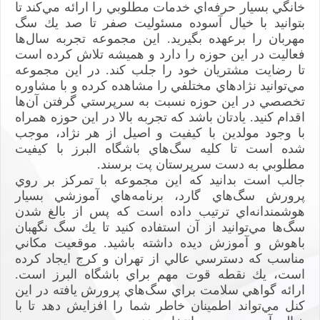
خانگي بسيار حرفه‌اي خدمات مطلوبي را ارائه مي‌كند تا
بتوانيد با خيال آسوده مسئوليت صفر تا صد يك سگ
مهربان را برعهده بگيريد. اين مجموعه تجربه سال‌ها
فعاليت در اين حوزه را دارد و هميشه تلاش كرده است
تا رضايت مشتريان خود را جلب كند. در اين مجموعه
مي‌توانيد نژادهاي مختلفي را مشاهده كرده و با مشاوره
تخصصي در اين حوزه نسبت به سرپرستي گرفتن آن‌ها
اقدام كنيد. يادتان باشد كه تجربه بالا در اين حوزه همراه
با وجود مولدين با كيفيت و اصيل از هر نژاد، موجب
شده است تا كليه سگ‌هاي باشگاه البرز با كيفيت
مطلوبي به دست سرپرستان پت برسند.
جالب است بدانيد كه اين مجموعه با تمركز بر روي
پرورش سگ‌هاي گارد، برنامه‌هاي آموزشي بسيار
هوشمندانه‌اي ترتيب داده است كه پس از بالغ شدن
سگ‌ها مي‌توانيد از آن استفاده كنيد تا يك سگ نگهبان
باهوش و آموزش ديده داشته باشيد. موقعيت مكاني
مناسب كه دسترسي عالي از تهران و كرج ايجاد كرده
است، يك نقطه قوت مهم براي باشگاه البرز است.
ارائه گواهي سلامت براي سگ‌هاي پرورش يافته در اين
كنل مي‌تواند اطمينان خاطر شما را افزايش دهد تا با