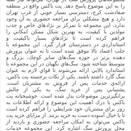
را به اين موضوع پاسخ دهد. پت باكس واقع در منطقه
صفادشت كرج، دسترسي بسيار خوبي از غرب تهران
دارد و هيچ مشكلي براي مراجعه حضوري به آن وجود
ندارد. اين مجموعه با تمركز بر نژادهاي خاص و جذب
مولدين با كيفيت، به بهترين شكل ممكن امكاني را
فراهم كرده است تا نژادهاي بسيار باكيفيت و
استانداردي در دسترستان قرار گيرد. اين مجموعه با
جلب اعتماد بالا موفق شده است تا به عنوان پرورش
دهنده برتر در حوزه سگ‌هاي سايز كوچك، بزرگ و
متوسط شناخته شود. سگ‌هاي نگهبان در اين مجموعه با
استاندارد بالايي ارائه مي‌شوند تا قواي لازم به عنوان
سگ گارد داشته باشند. يكي از نكات برجسته‌ پت باكس،
ارائه‌ي خدمات پس از فروش به مشتريان است.
پشتيباني پس از خريد سگ، به يكي از چالش
برانگيزترين موضوعات بدل شده است. خوشبختانه پت
باكس با درك اهميت اين موضوع و ارائه اطلاعات به
روز براي مشتريان خود شرايطي را فراهم كرده است
تا با خيال آسوده دست به خريد بزنند. از مزاياي خريد پت
باكس مي‌توان به امكان مراجعه حضوري و بازديد از
محل پرورش سگ اشاره كرد. اين مجموعه خدمات