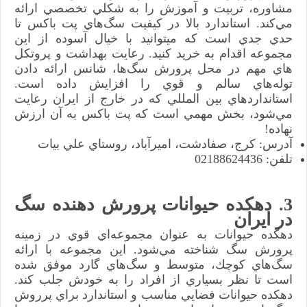
مشاوره، تربيت و آموزش را به شكلي تخصصي ارائه
مي‌كند. استاندارد بالا در كيفيت سگ‌هاي پت باكس تا
حدي جدي است كه ميتوانيد با خيال آسوده از اين
مجموعه اقدام به خريد كنيد. رعايت بهداشت و پروتكل
هاي مهم در محل پرورش سگ‌ها، شانس ارائه دادن
توله‌هاي سالم و قوي را افزايش داده است.
استانداردهاي بين المللي كه در خارج از ايران رعايت
مي‌شود، بخش مهمي است كه پت باكس به آن ارزش
نهاده!
آدرس: كرج، صفادشت، اميرآباد، روستاي علي بيات
تلفن: 02188624436
3. دهكده حيوانات پرورش دهنده سگ
در ايران
دهكده حيوانات به عنوان مجموعه‌اي قوي در زمينه
پرورش سگ شناخته مي‌شود. اين مجموعه با ارائه
سگ‌هاي كوچك، متوسط و سگ‌هاي گارد موفق شده
است تا نظر بسياري از افراد را به خودش جلب كند.
دهكده حيوانات فضايي مناسب و استاندارد براي پرروش