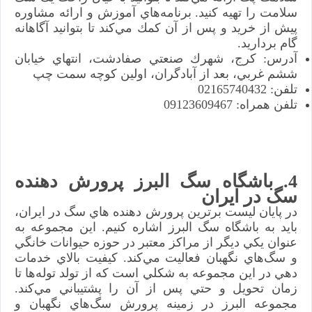
سلامت را تهيه كنيد. برنامه‌هاي آموزش و ارائه مشاوره
پيش از خريد و پس از آن كمك مي‌كند تا بتوانيد آگاهانه
گام برداريد.
آدرس: كرج، شهرك صنعتي صفادشت، انتهاي خيابان
ششم غربي، بعد از آبادگران، اولين كوچه سمت چپ
تلفن: 02165740432
تلفن همراه: 09123609467
4. باشگاه سگ البرز پرورش دهنده
سگ در ايران
در پايان ليست برترين پرورش دهنده هاي سگ در ايران،
بايد به باشگاه سگ البرز اشاره كنيم. اين مجموعه به
عنوان يكي ديگر از مراكز معتبر در حوزه حيوانات خانگي
و سگ‌هاي نگهبان فعاليت مي‌كند. كيفيت بالاي خدمات
دهي در اين مجموعه به شكلي است كه از تولد توله‌ها تا
زمان تحويل و حتي پس از آن را پشتيباني مي‌كند.
مجموعه البرز در زمينه پرورش سگ‌هاي نگهبان و