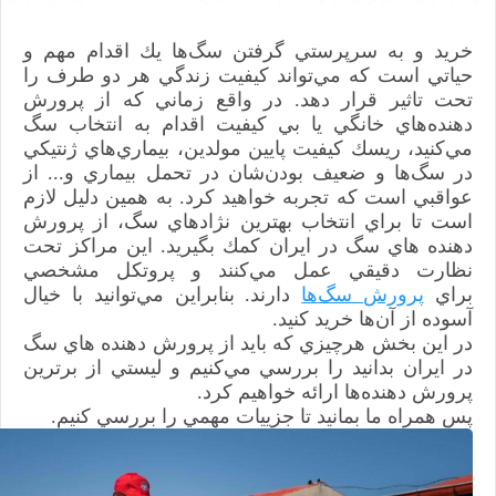
خريد و به سرپرستي گرفتن سگ‌ها يك اقدام مهم و
حياتي است كه مي‌تواند كيفيت زندگي هر دو طرف را
تحت تاثير قرار دهد. در واقع زماني كه از پرورش
دهنده‌هاي خانگي يا بي كيفيت اقدام به انتخاب سگ
مي‌كنيد، ريسك كيفيت پايين مولدين، بيماري‌هاي ژنتيكي
در سگ‌ها و ضعيف بودن‌شان در تحمل بيماري و... از
عواقبي است كه تجربه خواهيد كرد. به همين دليل لازم
است تا براي انتخاب بهترين نژادهاي سگ، از پرورش
دهنده هاي سگ در ايران كمك بگيريد. اين مراكز تحت
نظارت دقيقي عمل مي‌كنند و پروتكل مشخصي
براي
پرورش سگ‌ها
دارند. بنابراين مي‌توانيد با خيال
آسوده از آن‌ها خريد كنيد.
در اين بخش هرچيزي كه بايد از پرورش دهنده هاي سگ
در ايران بدانيد را بررسي مي‌كنيم و ليستي از برترين
پرورش دهنده‌ها ارائه خواهيم كرد.
پس همراه ما بمانيد تا جزييات مهمي را بررسي كنيم.