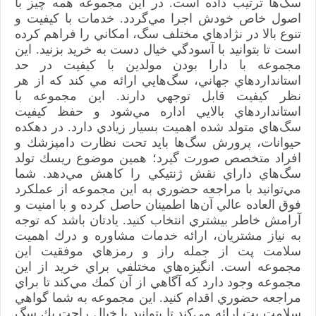
سگ‌ها ترتيب داده است. در اين مجموعه همه چيز با
اصول خاص خودش اجرا مي‌گردد. خدمات با كيفيت و
تنوع بالا در نژادهاي مختلف سگ، امكاني را فراهم كرده
است تا بتوانيد با آسودگي خيال دست به خريد بزنيد. اين
مجموعه با دارا بودن مولدين با كيفيت در حد
استانداردهاي جهاني، سگ‌هايي ارائه مي كند كه از هر
نظر كيفيت قابل توجهي دارند. اين مجموعه با
استانداردهاي بالايي اداره مي‌شود و حفظ كيفيت
سگ‌هاي متولد شده اهميت بسيار زيادي دارد. در دهكده
حيوانات، پرورش سگ‌ها بايد تحت نظارت دامپزشك و
افراد متخصص صورت گيرد؛ همين موضوع ريسك تولد
سگ‌هاي داراي نقش ژنتيكي را كاهش مي‌دهد. شما
مي‌توانيد با مراجعه حضوري به اين مجموعه از عملكرد
فوق العاده عالي آن‌ها اطمينان حاصل كرده و با امنيت و
آرامش خاطر بيشتري انتخاب كنيد. يادتان باشد كه توجه
به نياز مشتريان، ارائه خدمات مشاوره و درك اهميت
سلامت پت از جمله راز و رمزهاي موفقيت اين
مجموعه است. انگيزه‌هاي مختلفي براي خريد از اين
مجموعه وجود دارد كه آگاهي از آن كمك مي‌كند تا براي
مراجعه حضوري اقدام كنيد. اين مجموعه به شما گواهي
سلامت پت ارائه مي‌كند تا بتوانيد با خيال راحت يك سگ