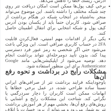
آدرس، ريسك خطا را كاهش مي‌دهد.
برخي كيف پول‌ها ممكن است امكان دريافت تتر روي
چند شبكه مختلف را داشته باشند. اين موضوع مي‌تواند
منجر به‌اشتباه در انتخاب شبكه در هنگام برداشت از
صرافي شود. كاربران حتماً بايد از يكسان بودن آدرس
كيف پول و شبكه انتخابي براي انتقال اطمينان حاصل
كنند.
يكي ديگر از اقدامات مهم امنيتي، فعال‌كردن قابليت
2FA در حساب كاربري صرافي است. اين ويژگي باعث
مي‌شود حتي اگر شخصي به رمز عبور فرد دسترسي
پيدا كند، بدون تأييد دومرحله‌اي نتواند برداشت انجام
دهد. توصيه مي‌شود از اپليكيشن‌هايي مانند Google
Authenticator براي اين منظور استفاده شود.
مشكلات رايج در برداشت و نحوه رفع
آن‌ها
باوجوداينكه فرايند برداشت تتر از صرافي‌هاي ايراني
نسبتاً ساده طراحي شده، در عمل برخي خطاها يا
ابهامات ممكن است كاربران را دچار سردرگمي يا
نگراني كند. شناخت اين مشكلات رايج و آشنايي با
روش‌هاي رفع آن‌ها، بخشي مهم از هر آموزش برداشت
تتر به شمار مي‌رود و مي‌تواند از بروز خسارت يا اتلاف