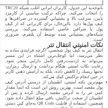
باتوجه‌به اين جدول، كاربران ايراني اغلب شبكه TRC20
را انتخاب مي‌كنند، چراكه تركيب مناسبي از كارمزد
پايين، سرعت بالا و پشتيباني گسترده در صرافي‌ها و
كيف پول‌ها دارد. بااين‌حال، براي كاربراني كه از كيف
پول يا صرافي خاصي استفاده مي‌كنند، بررسي
شبكه‌هاي پشتيباني شده توسط آن پلتفرم، ضروري
است.
نكات امنيتي انتقال تتر
انتقال تتر به كيف پول شخصي، اگرچه فرايندي ساده به
نظر مي‌رسد، اما كوچك‌ترين اشتباه در اين مسير
مي‌تواند به ازدست‌رفتن كامل دارايي منجر شود.
رعايت نكات امنيتي هنگام برداشت و ارسال رمزارز،
نه‌تنها ريسك را كاهش داده، بلكه به آرامش ذهني كاربر
در حين انجام تراكنش كمك مي‌كند.
مهم‌ترين نكته امنيتي، اطمينان از درستي آدرس كيف
پول مقصد است. بهترين روش اين است كه ابتدا مقدار
كمي تتر را به آدرس مقصد ارسال كرده و پس از
اطمينان از صحت تراكنش، باقي مبلغ انتقال داده شود.
همچنين، استفاده از قابليت QR Code به‌جاي كپي دستي