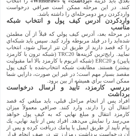
بعدي بايد گزينه
«برداشت» يا «Withdraw»
را انتخاب
كنند. در اين مرحله ممكن است صرافي درخواست
واردكردن رمز دومرحله‌اي را داشته باشد.
واردكردن آدرس كيف پول و انتخاب شبكه
مناسب
در مرحله بعد، آدرس كيف پولي كه قبلاً از آن مطمئن
شده‌ايد را در فيلد مربوطه وارد كنيد. سپس بايد شبكه‌اي
را كه قصد داريد از طريق آن تتر ارسال شود، انتخاب
نماييد. رايج‌ترين گزينه‌ها TRC20 (شبكه ترون با كارمزد
پايين) و ERC20 (شبكه اتريوم با كارمزد بالا اما مقبوليت
بيشتر) هستند. مطابقت شبكه انتخاب‌شده با كيف پول
مقصد بسيار مهم است؛ در غير اين صورت، دارايي شما
ممكن است براي هميشه از بين برود.
بررسي كارمزد، تأييد و ارسال درخواست
برداشت
افراد پس از انجام مراحل قبلي، بايد مبلغي كه قصد
انتقال آن را دارند، وارد كنند. صرافي معمولاً ميزان
كارمزد انتقال و مبلغ نهايي كه به كيف پول خواهد
مي‌رسد را نمايش مي‌دهد. افراد پس از تأييد نهايي، يك
پيام تأييد از طريق ايميل يا پيامك دريافت كرده و پس از
آن درخواست برداشت رمزارز تتر در صف انجام قرار