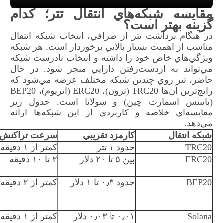
مقايسه شبكه‌هاي انتقال تتر؛ كدام
گزينه بهتر است؟
در هنگام برداشت تتر از صرافي، انتخاب شبكه انتقال
مناسب از اهميت بسيار بالايي برخوردار است. هر شبكه
ويژگي‌هاي خاص خود را داشته و انتخاب نادرست شبكه
مي‌تواند به ازدست‌رفتن دارايي منجر شود. در حال
حاضر، تتر روي چندين شبكه مختلف عرضه مي‌شود كه
رايج‌ترين آن‌ها TRC20 (ترون)، ERC20 (اتريوم)، BEP20
(بايننس اسمارت چين) و سولانا است. جدول زير
مقايسه‌اي خلاصه و كاربردي از اين شبكه‌ها ارائه
مي‌دهد.
شبكه انتقال
كارمزد تقريبي
سرعت تراكنش
TRC20
حدود ۱ تتر
كمتر از ۱ دقيقه
ERC20
بين ۵ تا ۲۰ دلار
۲ تا ۱۰ دقيقه
BEP20
حدود ۰٫۳ تا ۱ دلار
كمتر از ۲ دقيقه
Solana
۰٫۰۱ تا ۰٫۰۳ دلار
كمتر از ۱ دقيقه