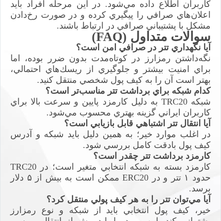
كاربران اطلاع داده مي‌شود. در اين مرحله افراد بايد
اعلان‌هاي صرافي را پيگيري كرده و در صورت رخ‌دادن
مشكل با پشتيباني صرافي در ارتباط باشند.
سوالات متداول (FAQ)
آيا نگهداري تتر در صرافي امن است؟
نگه‌داشتن رمزارز در كوتاه‌مدت بدون ضرر بوده، اما
براي امنيت بيشتر و جلوگيري از ريسك‌هاي احتمالي،
بهتر است آن را به كيف پول شخصي منتقل كنيد.
كدام شبكه براي برداشت تتر مناسب‌تر است؟
شبكه TRC20 به دليل كارمزد پايين و سرعت بالا براي
كاربران ايراني گزينه بهتري محسوب مي‌شود.
آيا انتقال تتر اشتباهي قابل بازيابي است؟
در اغلب موارد خير؛ به همين دليل بايد شبكه و آدرس
كيف پول بادقت كامل بررسي شود.
كارمزد برداشت تتر چقدر است؟
كارمزد بسته به شبكه انتخابي متغير است؛ در TRC20
حدود ۱ تتر و در ERC20 ممكن است به بيش از ۵ دلار
برسد.
آيا مي‌توان تتر را به هر كيف پولي منتقل كرد؟
خير، كيف پول انتخابي بايد از شبكه و نوع رمزارز