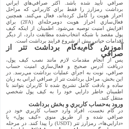
صرافي تأييد شده باشد. اكثر صرافي‌هاي ايراني
برداشت رمزارز را فقط براي كاربراني كه مراحل
احراز هويت را كامل كرده‌اند، فعال مي‌كنند. همچنين
فعال‌سازي احراز هويت دومرحله‌اي (2FA) براي
افزايش امنيت توصيه مي‌شود. اطمينان از اينكه كيف
پول مقصد با شبكه انتخاب‌شده مطابقت دارد، از ديگر
اقدامات حياتي پيش از شروع فرايند برداشت است.
آموزش گام‌به‌گام برداشت تتر از
صرافي
پس از انجام مقدمات لازم مانند نصب كيف پول،
دريافت آدرس صحيح و فعال‌سازي امنيت حساب
صرافي، نوبت به اجراي عمليات برداشت مي‌رسد. در
اين بخش، مراحل برداشت تتر از صرافي ايراني به زبان
ساده و بادقت كامل تشريح شده تا كاربران بتوانند با
اطمينان خاطر دارايي خود را به كيف پول شخصي
منتقل كنند.
ورود به‌حساب كاربري و بخش برداشت
در گام نخست، افراد وارد حساب كاربري خود در
صرافي شده و از طريق منوي «كيف پول» يا
«دارايي‌ها»، رمزارز تتر (USDT) را پيدا كنند. در مرحله