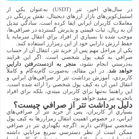
در سال‌هاي اخير، تتر (USDT) به‌عنوان يكي از
استيبل‌كوين‌هاي بازار ارزهاي ديجيتال، نقش پررنگي در
معاملات كاربران ايراني ايفا كرده است. سادگي تبديل
آن به ريال، ثبات قيمتي و پذيرش گسترده در صرافي‌ها،
موجب شده تا بسياري از افراد براي انتقال سرمايه يا
حفظ ارزش دارايي خود از اين رمزارز استفاده كنند.
يكي از مراحل مهم پس از خريد تتر، انتقال آن از حساب
صرافي به كيف پول شخصي است. اگر اين فرايند
به‌درستي انجام نشود،
منجر به ازدست‌رفتن دارايي
خواهد شد
. در اين مقاله، به‌صورت گام‌به‌گام و كاملاً
كاربردي، آموزش برداشت تتر از صرافي‌هاي ايراني و
انتقال امن آن به كيف پول شخصي را ارائه شده است.
اين راهنما نه‌تنها براي كاربران مبتدي، بلكه براي افراد
باتجربه نيز مفيد خواهد بود.
دليل برداشت تتر از صرافي چيست؟
بسياري از كاربران، پس از خريد تتر از صرافي‌هاي
ايراني، در خصوص اهميت انتقال رمزارزها به كيف پول
شخصي سؤالاتي دارند. اگرچه نگهداري تتر در صرافي
ممكن است از نظر دسترسي سريع مزايايي داشته