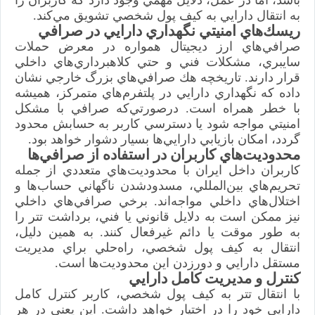
باشد، اما در عمل، دلايل مهمي وجود دارد كه كاربران را
به انتقال دارايي به كيف پول شخصي تشويق مي‌كند.
ريسك‌هاي امنيتي نگهداري دارايي در صرافي
صرافي‌هاي ارز ديجيتال همواره در معرض حملات
سايبري، مشكلات فني و حتي كلاهبرداري‌هاي داخلي
قرار دارند. تاريخچه هك صرافي‌هاي بزرگ خارجي نشان
داده كه نگهداري دارايي در پلتفرم‌هاي متمركز، هميشه
با خطر همراه است. درصورتي‌كه صرافي با مشكل
امنيتي مواجه شود يا دسترسي كاربر به حسابش محدود
گردد، امكان بازيابي دارايي‌ها بسيار دشوار خواهد بود.
محدوديت‌هاي كاربران در استفاده از صرافي‌ها
كاربران داخل ايران با محدوديت‌هاي متعددي از جمله
تحريم‌هاي بين‌المللي، مسدودشدن ناگهاني حساب‌ها و
اختلال‌هاي داخلي مواجه‌اند. برخي صرافي‌هاي داخلي
نيز ممكن است به دلايل قانوني يا فني، برداشت تتر را
به طور موقت يا دائم غيرفعال كنند. به همين دليل،
انتقال به كيف پول شخصي، راه‌حلي براي مديريت
مستقل دارايي و دورزدن اين محدوديت‌ها است.
كنترل و مديريت كامل دارايي
با انتقال تتر به كيف پول شخصي، كاربر كنترل كامل
دارايي خود را در اختيار خواهد داشت. اين يعني در هر