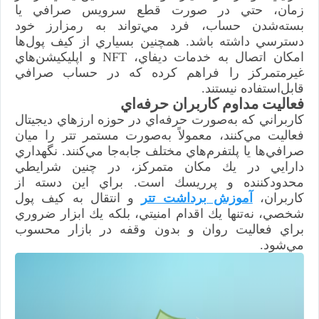
زمان، حتي در صورت قطع سرويس صرافي يا
بسته‌شدن حساب، فرد مي‌تواند به رمزارز خود
دسترسي داشته باشد. همچنين بسياري از كيف پول‌ها
امكان اتصال به خدمات ديفاي، NFT و اپليكيشن‌هاي
غيرمتمركز را فراهم كرده كه در حساب صرافي
قابل‌استفاده نيستند.
فعاليت مداوم كاربران حرفه‌اي
كاربراني كه به‌صورت حرفه‌اي در حوزه ارزهاي ديجيتال
فعاليت مي‌كنند، معمولاً به‌صورت مستمر تتر را ميان
صرافي‌ها يا پلتفرم‌هاي مختلف جابه‌جا مي‌كنند. نگهداري
دارايي در يك مكان متمركز، در چنين شرايطي
محدودكننده و پرريسك است. براي اين دسته از
كاربران،
آموزش برداشت تتر
و انتقال به كيف پول
شخصي، نه‌تنها يك اقدام امنيتي، بلكه يك ابزار ضروري
براي فعاليت روان و بدون وقفه در بازار محسوب
مي‌شود.