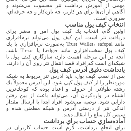
مهمي از آموزش برداشت تتر محسوب مي‌شوند و
آگاهي از آن‌ها براي هر كاربر، چه تازه‌كار و چه حرفه‌اي،
ضروري است.
انتخاب كيف پول مناسب
اولين گام، انتخاب يك كيف پول امن و معتبر براي
دريافت تتر است. اين كيف پول مي‌تواند نرم‌افزاري
مانند Trust Wallet، safepal به‌صورت نرم‌افزاري يا يك
كيف پول سخت‌افزاري مانند Ledger يا Trezor باشد.
آنچه در اين مرحله اهميت دارد، سازگاري كيف پول با
شبكه‌اي است كه افراد قصد انتقال تتر روي آن را دارند.
يادداشت دقيق آدرس كيف پول
پس از نصب كيف پول، بايد آدرس تتر مربوط به شبكه
موردنظر را از كيف پول كپي شود. اين آدرس معمولاً يك
‌رشته طولاني از حروف و اعداد بوده كه كوچك‌ترين
اشتباه در واردكردن آن، مي‌تواند باعث از بين رفتن
دارايي شود. توصيه مي‌شود افراد ابتدا با ارسال مقدار
اندكي تتر از درستي آدرس و شبكه مطمئن شده و
سپس كل مبلغ را انتقال دهند.
آماده‌سازي حساب براي برداشت
براي انجام برداشت، لازم است حساب كاربران در