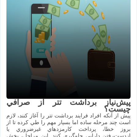
پيش‌نياز برداشت تتر از صرافي
چيست؟
پيش از آنكه افراد فرايند برداشت تتر را آغاز كنند، لازم
است چند مرحله ساده اما بسيار مهم را طي كرده تا از
بروز خطا، پرداخت كارمزدهاي غيرضروري يا
ازدست‌رفتن دارايي جلوگيري كنند. اين مراحل، بخش