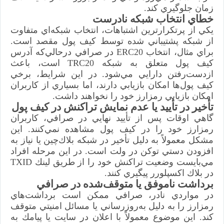
زمان جلوگيري كند.
خطاي انتخاب شبكه نادرست
يكي از پرتكرارترين اشتباهات، انتخاب شبكه‌اي متفاوت
از شبكه پشتيباني شده توسط كيف پول مقصد است.
براي مثال، انتخاب ERC20 در صرافي درحالي‌كه آدرس
كيف پول متعلق به شبكه TRC20 است، باعث
ازدست‌رفتن دارايي مي‌شود. در اين شرايط، برخي
كيف پول‌ها امكان بازيابي دارند، اما بسياري از كاربران
امكان بازيابي رمزارز خود را نخواهند داشت.
تأخير در تأييد يا عدم نمايش تراكنش در كيف پول
گاهي اوقات پس از تأييد نهايي در صرافي، كاربران
رمزارز خود را در كيف پول مشاهده نمي‌كنند. اين
مشكل معمولاً به دليل تأخير در شبكه بلاك‌چين يا نياز به
افزودن دستي توكن در ولت است. در اين مرحله افراد
مي‌بايست وضعيت تراكنش خود را از طريق لينك TXID
در بلاك اكسپلورر پيگيري كنند.
برداشت ناموفق يا متوقف‌شده در صرافي
در مواردي نادر، صرافي ممكن است برداشت‌هاي
رمزارز را به دليل به‌روزرساني يا مسائل امنيتي متوقف
كند. اين موضوع معمولاً با اعلان در سايت يا پيامك به